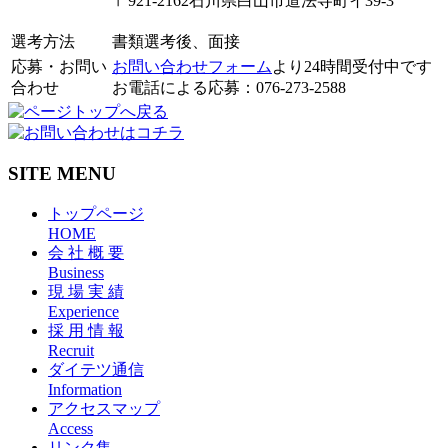
〒921-2162石川県白山市道法寺町イ39-3
選考方法
書類選考後、面接
応募・お問い
お問い合わせフォーム
より24時間受付中です
合わせ
お電話による応募：076-273-2588
SITE MENU
トップページ
HOME
会 社 概 要
Business
現 場 実 績
Experience
採 用 情 報
Recruit
ダイテツ通信
Information
アクセスマップ
Access
リンク集